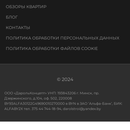
ОБЗОРЫ КВАРТИР
БЛОГ
КОНТАКТЫ
ПОЛИТИКА ОБРАБОТКИ ПЕРСОНАЛЬНЫХ ДАННЫХ
ПОЛИТИКА ОБРАБОТКИ ФАЙЛОВ COOKIE
© 2024
ООО «ДарольКонцепт» УНП: 193843206 г. Минск, пр.
Дзержинского, д.104, оф. 502, 220008
BY93ALFA30122G49690010270000 в BYN в ЗАО ‘Альфа-Банк’, БИК:
ALFABY2X тел. 375 44 744-18-94, darolstroi@yandex.by