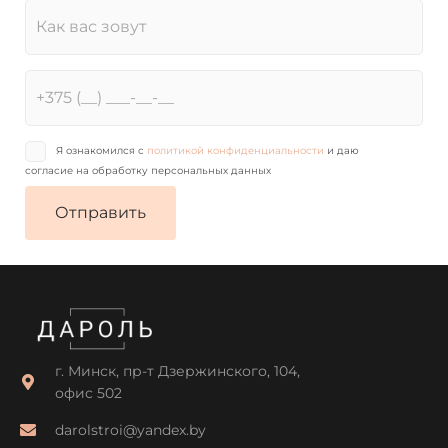
Я ознакомился с
политикой конфиденциальности
и даю
согласие на обработку персональных данных
г. Минск, пр-т Дзержинского, 104,
офис 502
darolstroi@yandex.by