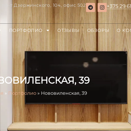
, пр-т Дзержинского, 104, офис 502
+375 29 6
ПОРТФОЛИО
ОТЗЫВЫ
ОБЗОРЫ
О К
ВОВИЛЕНСКАЯ, 39
ая
»
Портфолио
»
Нововиленская, 39