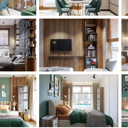
т уютная скамья-
ями.
стиле лофт с изголовьем
талла в отделке. Такая
.
й квартиры. Текстура плитки
ухне.
зайнер использовала
а для отделки стен в
 комнате, детали
ничный стиль.
ок и релакса.
точной ноткой, который