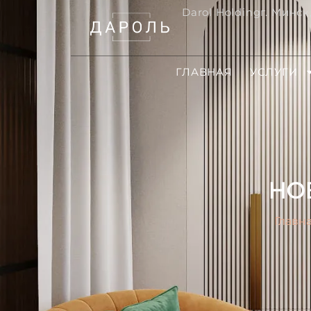
Darol Holding
г. Минск
ГЛАВНАЯ
УСЛУГИ
НО
Главн