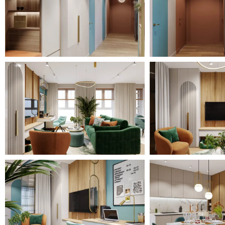
цвета подобраны настолько грамотно, что каждую дет
хочется рассматривать.
В данном дизайн-проекте мы разрабатывали спальни д
Они выполнены с учётом вкусовых предпочтений каждо
Заказчица занимается йогой и необходимо было преду
дома. Такое место нашлось в спальне и было выбрано н
ведь очень уютно устроиться у большого французского
ароматические свечи и уже будет создана необходимая
расслабляющая атмосфера.
Цвета и материалы в спальне были использованы мак
насыщенный зелёный цвет и текстура дерева, которые
мебели и отделке стеновыми панелями.
Вторая спальня разработана для дочери заказчицы. Д
“pole-dance”, поэтому было необходимо предусмотреть 
спальне.
Вкусовые предпочтения и некоторые декоративные р
девушкой до встречи с дизайнером, необходимо было
желания.
Спальня представляет из себя одно общее пространство
деление на зоны: зона для занятий, спальное место, д