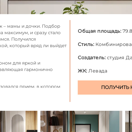
к – мамы и дочки. Подбор
Общая площадь:
79.
 максимум, и сразу стало
мся. Получился
Стиль:
Комбиниров
кой, который вряд ли выйдет
Создатель:
студия Д
фоном для яркой и
ставляющая гармонично
ЖК:
Левада
зовался прием, в котором
ПОЛУЧИТЬ 
наковые материалы. Однако
ершенно свою жизнь.
лекает внимание каждого –
т”.
 как и вся квартира, но