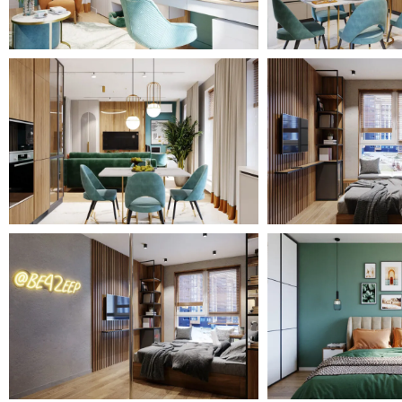
рабочее место. Мини-гостиную зону здесь представляе
подоконник, где можно весело провести время с друзь
Получилась запоминающаяся комната для подростка в 
кровати “в потолок”, большим количеством дерева и ме
своего рода игра на контрасте деликатного и броского
Ванная комната и сан.узел выдержаны в стилистике все
в ванной повторяет фартук и напольное покрытие на к
Для того, чтобы керамогранит выглядел по-новому, ди
опоясывающую полосу из плитки , которая использован
сан.узле.
Таким образом стилистика квартиры читается в каждой
переплетаются между собой и создаётся единый гармо
Для лоджии отводилась роль места для уютных посидел
Получился современный интерьер с чуть уловимой вос
абсолютно полностью функционально наполнен.