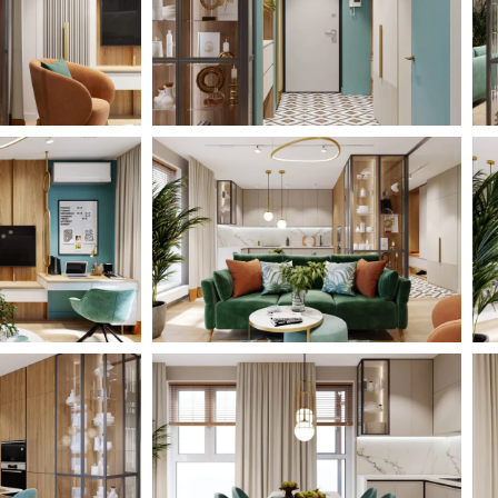
аль данного интерьера
ля заказчицы и её дочки.
й из хозяек.
смотреть место для занятий
е случайно. Согласитесь,
 окна, зажечь
 для занятий уютная и
симально природные:
 дизайнер применила в
евушка занимается танцами
место для занятий в её
ешения уже были выбраны
 лишь грамотно оформить ее
, однако в ней есть четкое
аже небольшая гостиная и