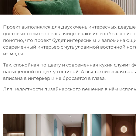
Проект выполнялся для двух очень интересных девуше
цветовых палитр от заказчицы включил воображение на
понятно, что проект будет интересным и запоминающи
современный интерьер с чуть уловимой восточной нот
из моды.
Так, спокойная по цвету и современная кухня служит 
насыщенной по цвету гостиной. А вся техническая со
вписана в интерьер и не бросается в глаза.
Для целостности дизайнерского решения в нём исполь
применяются одинаковые тона покраски, а также оди
в каждом из помещений материал или цвет живёт сов
В прихожей находится основная деталь, которая прив
мебельная композиция с картиной в технике “флюид ар
Сама прихожая выполнена в смелом цветовом решении,