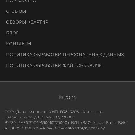
ПОРТФОЛИО
ОТЗЫВЫ
ОБЗОРЫ КВАРТИР
БЛОГ
КОНТАКТЫ
ПОЛИТИКА ОБРАБОТКИ ПЕРСОНАЛЬНЫХ ДАННЫХ
ПОЛИТИКА ОБРАБОТКИ ФАЙЛОВ COOKIE
© 2024
ООО «ДарольКонцепт» УНП: 193843206 г. Минск, пр.
Дзержинского, д.104, оф. 502, 220008
BY93ALFA30122G49690010270000 в BYN в ЗАО ‘Альфа-Банк’, БИК:
ALFABY2X тел. 375 44 744-18-94, darolstroi@yandex.by