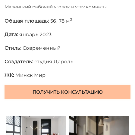
Маленький рабочий уголок в углу комнаты
позволяет работать или читать книги в уединении.
Дизайн-проект идеально сочетает элементы
2
Общая площадь:
56, 78 м
элегантности и жизненности, которые создают
прекрасное пространство для жизни всей семьи.
Дата:
январь 2023
Стиль:
Современный
Создатель:
студия Дароль
ЖК:
Минск Мир
ПОЛУЧИТЬ КОНСУЛЬТАЦИЮ