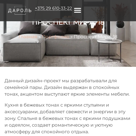
+375 29 610-33-22
ПРОСПЕКТ МИРА, 18
О КОМПАНИИ
Главная
»
Портфолио
»
Проспект Мира, 18
Данный дизайн-проект мы разрабатывали для
семейной пары. Дизайн выдержан в спокойных
тонах, акцентом выступают яркие элементы мебели.
Кухня в бежевых тонах с яркими стульями и
аксессуарами, добавляет свежести и энергии в эту
зону. Спальня в бежевых тонах с яркими подушками
и одеялом, создает романтическую и уютную
атмосферу для спокойного отдыха.