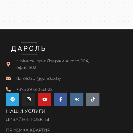
г. Минск, пр-т Дзержинского, 104,
офис 502
darolstroi@yandex.by
+375 29 610-33-22
НАШИ УСЛУГИ
ДИЗАЙН-ПРОЕКТЫ
ПРИЕМКА КВАРТИР