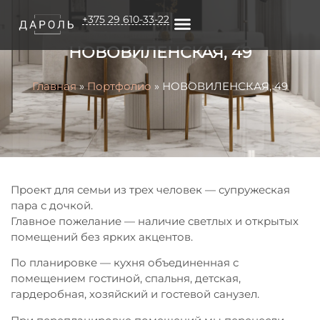
+375 29 610-33-22
НОВОВИЛЕНСКАЯ, 49
О КОМПАНИИ
Главная
»
Портфолио
»
НОВОВИЛЕНСКАЯ, 49
Проект для семьи из трех человек — супружеская
пара с дочкой.
Главное пожелание — наличие светлых и открытых
помещений без ярких акцентов.
По планировке — кухня объединенная с
помещением гостиной, спальня, детская,
гардеробная, хозяйский и гостевой санузел.