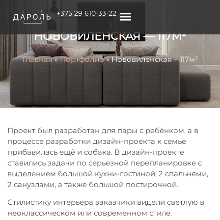
+375 29 610-33-22
НОВОВИЛЕНСКАЯ — 117М²
О КОМПАНИИ
Главная
»
Портфолио
»
Нововиленская – 117м²
Проект был разработан для пары с ребёнком, а в
процессе разработки дизайн-проекта к семье
прибавилась ещё и собака. В дизайн-проекте
ставились задачи по серьезной перепланировке с
выделением большой кухни-гостиной, 2 спальнями,
2 санузлами, а также большой постирочной.
Стилистику интерьера заказчики видели светлую в
неоклассическом или современном стиле.