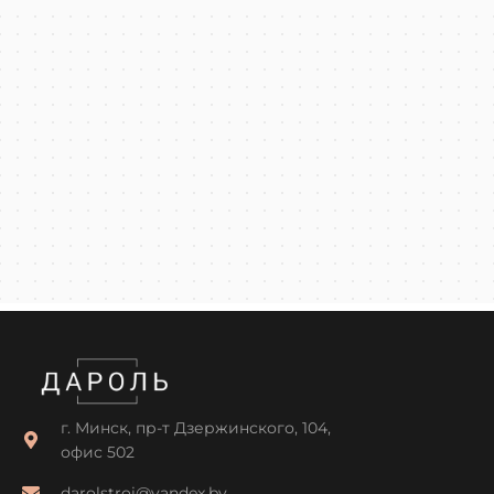
г. Минск, пр-т Дзержинского, 104,
офис 502
darolstroi@yandex.by