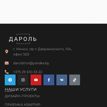
г. Минск, пр-т Дзержинского, 104,
офис 502
darolstroi@yandex.by
+375 29 610-33-22
НАШИ УСЛУГИ
ДИЗАЙН-ПРОЕКТЫ
ПРИЕМКА КВАРТИР