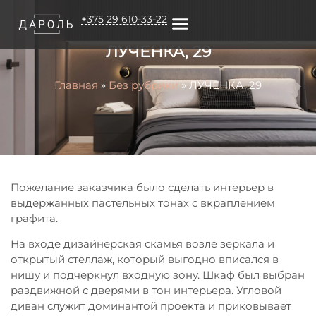
+375 29 610-33-22
ЛУЧЕНКА, 29
О КОМПАНИИ
Главная
»
Без рубрики
»
ЛУЧЕНКА, 29
Пожелание заказчика было сделать интерьер в
выдержанных пастельных тонах с вкраплением
графита.
На входе дизайнерская скамья возле зеркала и
открытый стеллаж, который выгодно вписался в
нишу и подчеркнул входную зону. Шкаф был выбран
раздвижной с дверями в тон интерьера. Угловой
диван служит доминантой проекта и приковывает