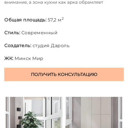
внимание, а зона кухни как арка обрамляет
интерьер.
Получился достаточно мягкий интерьер с яркими
2
Общая площадь:
57,2 м
графитовыми акцентами. Спальня в более темных
материалах и хотелось придать больше
Стиль:
Современный
брутальности этой зоне!
Создатель:
студия Дароль
ЖК:
Минск Мир
ПОЛУЧИТЬ КОНСУЛЬТАЦИЮ