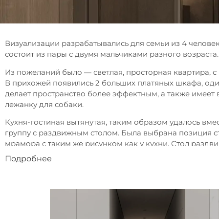
Визуализации разрабатывались для семьи из 4 человек
состоит из пары с двумя мальчиками разного возраста.
Из пожеланий было — светлая, просторная квартира, с
В прихожей появились 2 больших платяных шкафа, один
делает пространство более эффектным, а также имеет
лежанку для собаки.
Кухня-гостиная вытянутая, таким образом удалось вме
группу с раздвижным столом. Была выбрана позиция с
мрамора с таким же рисунком как у кухни. Стол раздвиг
комфортно может стоять в разложенном виде. Конди
Подробнее
образом, чтобы поток прохладного воздуха заходил в
спальни.
Спальня выполнена в минималистичном стиле, здесь 
распределяют теплый свет. Помещение получилось не
это, все же есть неглубокий шкаф для повседневной о