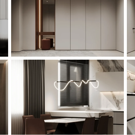
. Рабочий стол на двоих и
ачестве интересного
езерованная панель для
оему усмотрению. Небольшой
онсолью для игр с