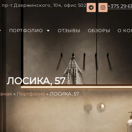
, пр-т Дзержинского, 104, офис 502
+375 29 6
ПОРТФОЛИО
ОТЗЫВЫ
ОБЗОРЫ
О К
ЛОСИКА, 57
авная
»
Портфолио
»
ЛОСИКА, 57