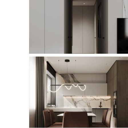
Детская для 2 мальчиков получилась более просторной
верхняя антресоль для дополнительного хранения. В к
нестандартного решения у изголовья кровати есть фр
полочек, которые можно размещать по удобству и св
шкаф для хранения с полками в торце для игрушек.
Добавили подсветку для атмосферы. И, конечно, тв с к
приставкой.