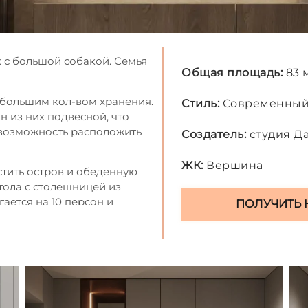
 с большой собакой. Семья
Общая площадь:
83 
 большим кол-вом хранения.
Стиль:
Современны
 из них подвесной, что
 возможность расположить
Создатель:
студия Д
ЖК:
Вершина
стить остров и обеденную
тола с столешницей из
ается на 10 персон и
ПОЛУЧИТЬ 
ционер размещен таким
 помещения детской и
акцентные изящные подвесы
большим, но несмотря на
дежды и обихода спальни.