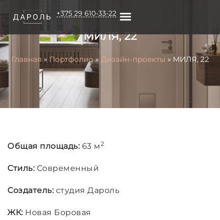
+375 29 610-33-22
МИЛЯ, 22
О КОМПАНИИ
Главная
»
Портфолио
»
Дизайн-проекты
»
МИЛЯ, 22
2
Общая площадь:
63 м
Стиль:
Современный
Создатель:
студия Дароль
ЖК:
Новая Боровая