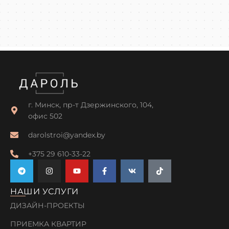
г. Минск, пр-т Дзержинского, 104,
офис 502
darolstroi@yandex.by
+375 29 610-33-22
НАШИ УСЛУГИ
ДИЗАЙН-ПРОЕКТЫ
ПРИЕМКА КВАРТИР