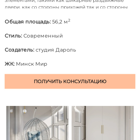
элементами, такими как шикарные раздвижные
двери, как со стороны прихожей так и со стороны
кухни, акцентное использование латунного профиля
почти в каждом помещении, которое объединяет и
2
Общая площадь:
56,2 м
делает единым дизайн квартиры.
Стиль:
Современный
Создатель:
студия Дароль
ЖК:
Минск Мир
ПОЛУЧИТЬ КОНСУЛЬТАЦИЮ