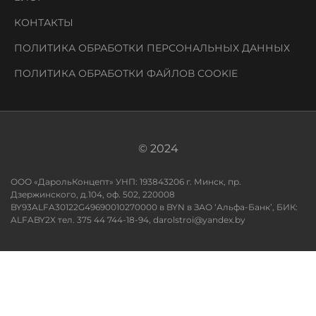
КОНТАКТЫ
ПОЛИТИКА ОБРАБОТКИ ПЕРСОНАЛЬНЫХ ДАННЫХ
ПОЛИТИКА ОБРАБОТКИ ФАЙЛОВ COOKIE
© 2024
ООО «ДарольКонцепт» УНП: 193843206 г. Минск, пр.
Дзержинского, д.104, оф. 502, 220008
BY93ALFA30122G49690010270000 в BYN в ЗАО ‘Альфа-Банк’, БИК:
ALFABY2X тел. 375 44 744-18-94, darolstroi@yandex.by