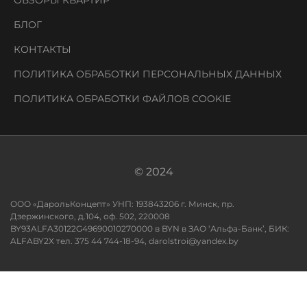
БЛОГ
КОНТАКТЫ
ПОЛИТИКА ОБРАБОТКИ ПЕРСОНАЛЬНЫХ ДАННЫХ
ПОЛИТИКА ОБРАБОТКИ ФАЙЛОВ COOKIE
© 2024
ООО «ДарольКонцепт» УНП: 193843206 г. Минск, пр.
Дзержинского, д.104, оф. 502, 220008
BY93ALFA30122G49690010270000 в BYN в ЗАО ‘Альфа-Банк’, БИК:
ALFABY2X тел. 375 44 744-18-94, darolstroi@yandex.by