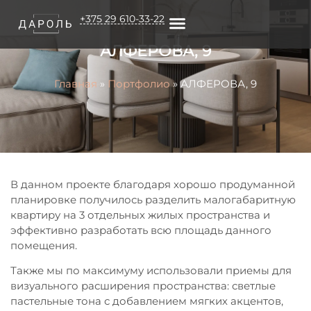
+375 29 610-33-22
АЛФЕРОВА, 9
О КОМПАНИИ
Главная
»
Портфолио
»
АЛФЕРОВА, 9
В данном проекте благодаря хорошо продуманной
планировке получилось разделить малогабаритную
квартиру на 3 отдельных жилых пространства и
эффективно разработать всю площадь данного
помещения.
Также мы по максимуму использовали приемы для
визуального расширения пространства: светлые
пастельные тона с добавлением мягких акцентов,